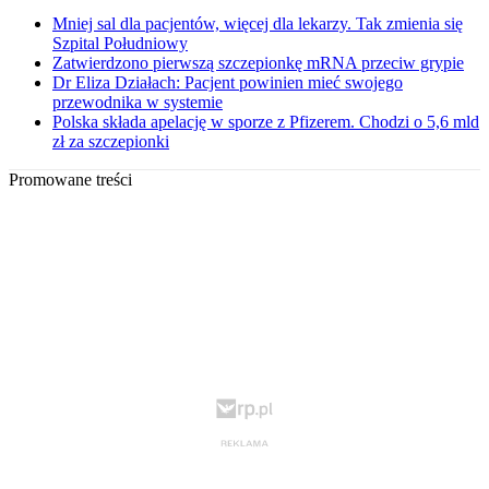
Mniej sal dla pacjentów, więcej dla lekarzy. Tak zmienia się
Szpital Południowy
Zatwierdzono pierwszą szczepionkę mRNA przeciw grypie
Dr Eliza Działach: Pacjent powinien mieć swojego
przewodnika w systemie
Polska składa apelację w sporze z Pfizerem. Chodzi o 5,6 mld
zł za szczepionki
Promowane treści