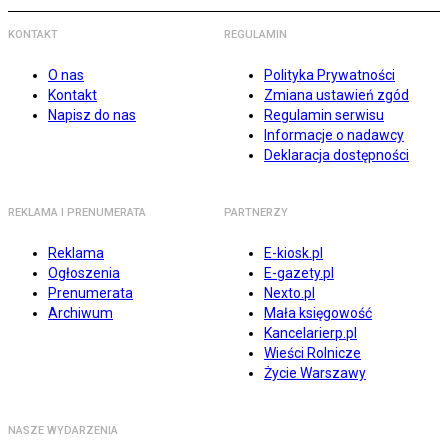
KONTAKT
REGULAMIN
O nas
Polityka Prywatności
Kontakt
Zmiana ustawień zgód
Napisz do nas
Regulamin serwisu
Informacje o nadawcy
Deklaracja dostępności
REKLAMA I PRENUMERATA
PARTNERZY
Reklama
E-kiosk.pl
Ogłoszenia
E-gazety.pl
Prenumerata
Nexto.pl
Archiwum
Mała księgowość
Kancelarierp.pl
Wieści Rolnicze
Życie Warszawy
NASZE WYDARZENIA