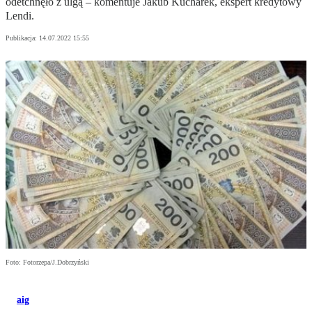
odetchnęło z ulgą – komentuje Jakub Kucharek, ekspert kredytowy
Lendi.
Publikacja:
14.07.2022 15:55
Foto: Fotorzepa/J.Dobrzyński
aig