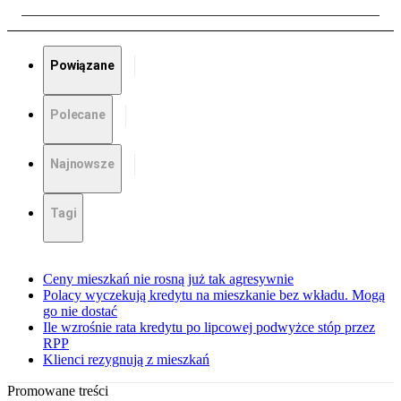
Powiązane
Polecane
Najnowsze
Tagi
Ceny mieszkań nie rosną już tak agresywnie
Polacy wyczekują kredytu na mieszkanie bez wkładu. Mogą
go nie dostać
Ile wzrośnie rata kredytu po lipcowej podwyżce stóp przez
RPP
Klienci rezygnują z mieszkań
Promowane treści