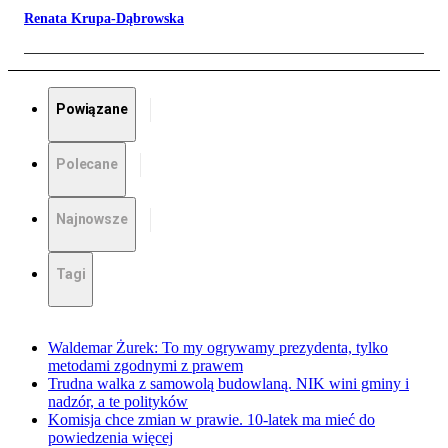
Renata Krupa-Dąbrowska
Powiązane
Polecane
Najnowsze
Tagi
Waldemar Żurek: To my ogrywamy prezydenta, tylko
metodami zgodnymi z prawem
Trudna walka z samowolą budowlaną. NIK wini gminy i
nadzór, a te polityków
Komisja chce zmian w prawie. 10-latek ma mieć do
powiedzenia więcej