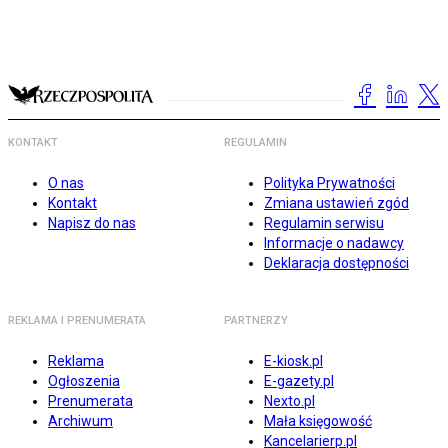
KONTAKT
REGULAMIN
O nas
Polityka Prywatności
Kontakt
Zmiana ustawień zgód
Napisz do nas
Regulamin serwisu
Informacje o nadawcy
Deklaracja dostępności
REKLAMA I PRENUMERATA
PARTNERZY
Reklama
E-kiosk.pl
Ogłoszenia
E-gazety.pl
Prenumerata
Nexto.pl
Archiwum
Mała księgowość
Kancelarierp.pl