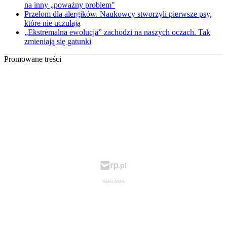
na inny „poważny problem"
Przełom dla alergików. Naukowcy stworzyli pierwsze psy,
które nie uczulają
„Ekstremalna ewolucja” zachodzi na naszych oczach. Tak
zmieniają się gatunki
Promowane treści