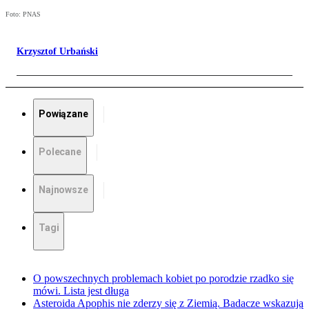
Foto: PNAS
Krzysztof Urbański
Powiązane
Polecane
Najnowsze
Tagi
O powszechnych problemach kobiet po porodzie rzadko się
mówi. Lista jest długa
Asteroida Apophis nie zderzy się z Ziemią. Badacze wskazują