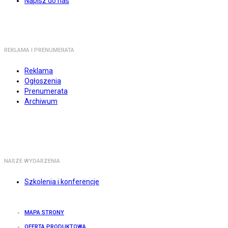
Napisz do nas
REKLAMA I PRENUMERATA
Reklama
Ogłoszenia
Prenumerata
Archiwum
NASZE WYDARZENIA
Szkolenia i konferencje
MAPA STRONY
OFERTA PRODUKTOWA