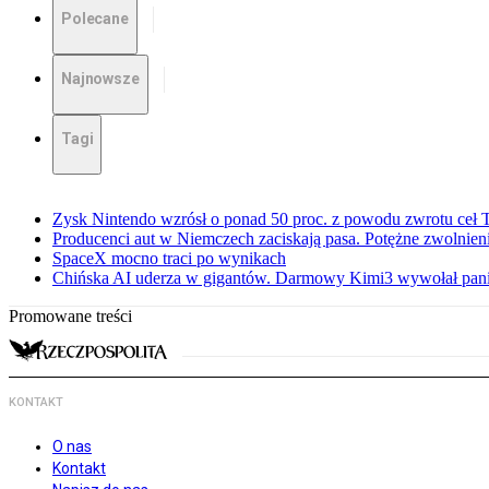
Polecane
Najnowsze
Tagi
Zysk Nintendo wzrósł o ponad 50 proc. z powodu zwrotu ceł
Producenci aut w Niemczech zaciskają pasa. Potężne zwolnieni
SpaceX mocno traci po wynikach
Chińska AI uderza w gigantów. Darmowy Kimi3 wywołał pani
Promowane treści
KONTAKT
O nas
Kontakt