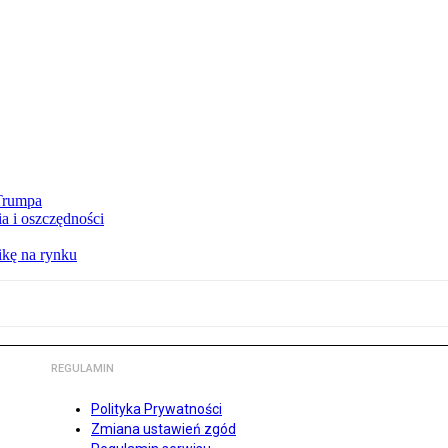
 Trumpa
a i oszczędności
kę na rynku
REGULAMIN
Polityka Prywatności
Zmiana ustawień zgód