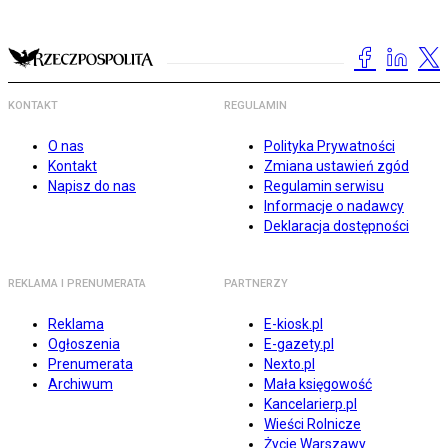
KONTAKT
REGULAMIN
O nas
Polityka Prywatności
Kontakt
Zmiana ustawień zgód
Napisz do nas
Regulamin serwisu
Informacje o nadawcy
Deklaracja dostępności
REKLAMA I PRENUMERATA
PARTNERZY
Reklama
E-kiosk.pl
Ogłoszenia
E-gazety.pl
Prenumerata
Nexto.pl
Archiwum
Mała księgowość
Kancelarierp.pl
Wieści Rolnicze
Życie Warszawy