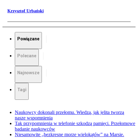
Krzysztof Urbański
Powiązane
Polecane
Najnowsze
Tagi
Naukowcy dokonali przełomu. Wiedzą, jak jelita tworzą
nasze wspomnienia
Tak przypomnienia w telefonie szkodzą pamięci. Przełomowe
badanie naukowców
Niesamowite „bezkresne morze wielokątów” na Marsie.