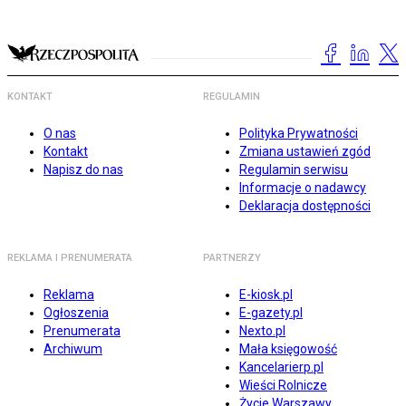
KONTAKT
REGULAMIN
O nas
Polityka Prywatności
Kontakt
Zmiana ustawień zgód
Napisz do nas
Regulamin serwisu
Informacje o nadawcy
Deklaracja dostępności
REKLAMA I PRENUMERATA
PARTNERZY
Reklama
E-kiosk.pl
Ogłoszenia
E-gazety.pl
Prenumerata
Nexto.pl
Archiwum
Mała księgowość
Kancelarierp.pl
Wieści Rolnicze
Życie Warszawy