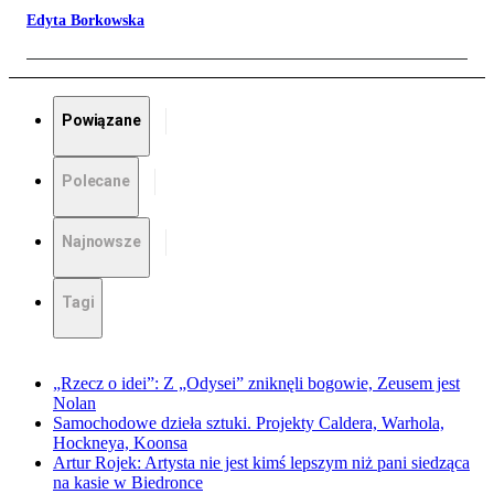
Edyta Borkowska
Powiązane
Polecane
Najnowsze
Tagi
„Rzecz o idei”: Z „Odysei” zniknęli bogowie, Zeusem jest
Nolan
Samochodowe dzieła sztuki. Projekty Caldera, Warhola,
Hockneya, Koonsa
Artur Rojek: Artysta nie jest kimś lepszym niż pani siedząca
na kasie w Biedronce