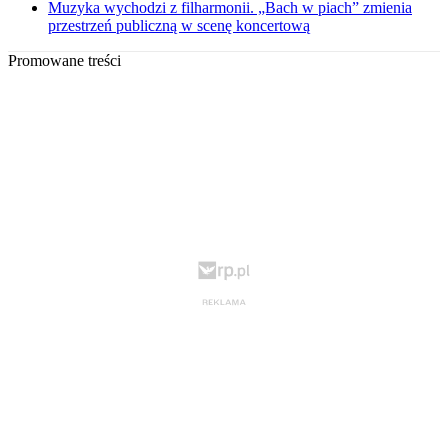
Muzyka wychodzi z filharmonii. „Bach w piach” zmienia
przestrzeń publiczną w scenę koncertową
Promowane treści