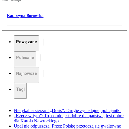
Foto: Fotorzepa
Katarzyna Borowska
Powiązane
Polecane
Najnowsze
Tagi
Nietykalna sierżant „Doris”. Drugie życie tajnej policjantki
„Rzecz w tym”: To, co nie jest dobre dla państwa, jest dobre
dla Karola Nawrockiego
Upał nie odpuszcza. Przez Polskę przetoczą się gwałtowne