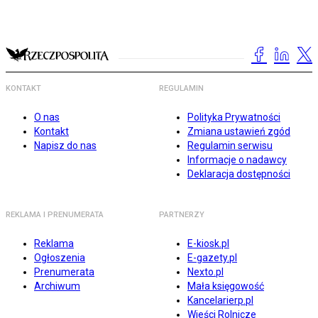
KONTAKT
REGULAMIN
O nas
Polityka Prywatności
Kontakt
Zmiana ustawień zgód
Napisz do nas
Regulamin serwisu
Informacje o nadawcy
Deklaracja dostępności
REKLAMA I PRENUMERATA
PARTNERZY
Reklama
E-kiosk.pl
Ogłoszenia
E-gazety.pl
Prenumerata
Nexto.pl
Archiwum
Mała księgowość
Kancelarierp.pl
Wieści Rolnicze