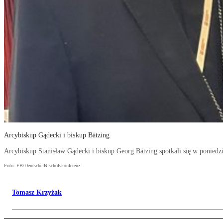
Arcybiskup Gądecki i biskup Bätzing
Arcybiskup Stanisław Gądecki i biskup Georg Bätzing spotkali się w poniedz
Foto: FB/Deutsche Bischofskonferenz
Tomasz Krzyżak