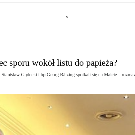
c sporu wokół listu do papieża?
Stanisław Gądecki i bp Georg Bätzing spotkali się na Malcie – rozmawi