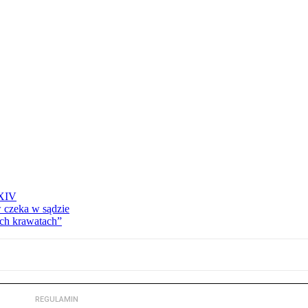
 XIV
w czeka w sądzie
ich krawatach”
REGULAMIN