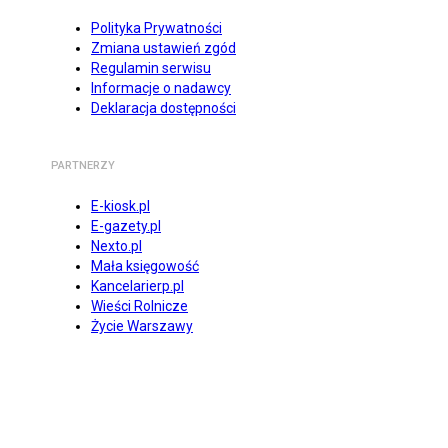
Polityka Prywatności
Zmiana ustawień zgód
Regulamin serwisu
Informacje o nadawcy
Deklaracja dostępności
PARTNERZY
E-kiosk.pl
E-gazety.pl
Nexto.pl
Mała księgowość
Kancelarierp.pl
Wieści Rolnicze
Życie Warszawy