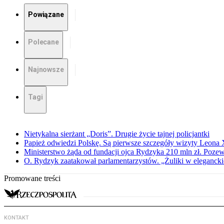
Powiązane
Polecane
Najnowsze
Tagi
Nietykalna sierżant „Doris”. Drugie życie tajnej policjantki
Papież odwiedzi Polskę. Są pierwsze szczegóły wizyty Leona
Ministerstwo żąda od fundacji ojca Rydzyka 210 mln zł. Poze
O. Rydzyk zaatakował parlamentarzystów. „Żuliki w eleganck
Promowane treści
KONTAKT