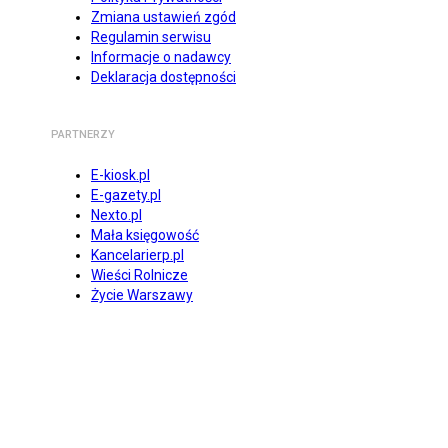
Zmiana ustawień zgód
Regulamin serwisu
Informacje o nadawcy
Deklaracja dostępności
PARTNERZY
E-kiosk.pl
E-gazety.pl
Nexto.pl
Mała księgowość
Kancelarierp.pl
Wieści Rolnicze
Życie Warszawy