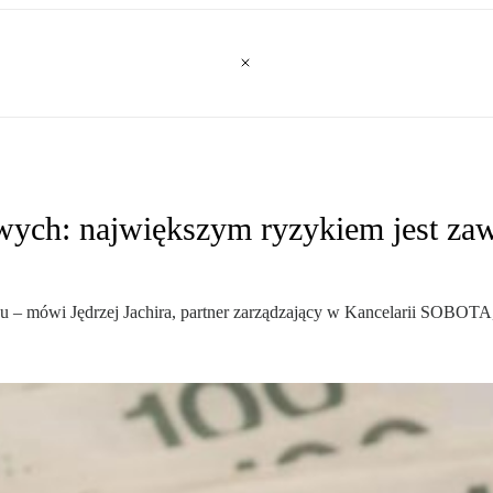
owych: największym ryzykiem jest za
nku – mówi Jędrzej Jachira, partner zarządzający w Kancelarii SOBO