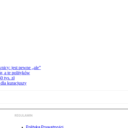
nicy: jest pewne „ale”
, a te polityków
 tys. zł
 dla kuracjuszy
REGULAMIN
Polityka Prywatności