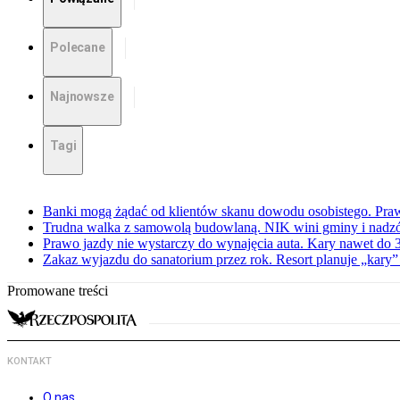
Polecane
Najnowsze
Tagi
Banki mogą żądać od klientów skanu dowodu osobistego. Praw
Trudna walka z samowolą budowlaną. NIK wini gminy i nadzór
Prawo jazdy nie wystarczy do wynajęcia auta. Kary nawet do 30
Zakaz wyjazdu do sanatorium przez rok. Resort planuje „kary”
Promowane treści
KONTAKT
O nas