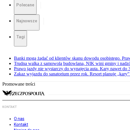
Polecane
Najnowsze
Tagi
Banki mogą żądać od klientów skanu dowodu osobistego. Praw
Trudna walka z samowolą budowlaną. NIK wini gminy i nadzór
Prawo jazdy nie wystarczy do wynajęcia auta. Kary nawet do 30
Zakaz wyjazdu do sanatorium przez rok. Resort planuje „kary”
Promowane treści
KONTAKT
O nas
Kontakt