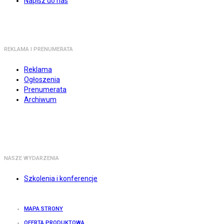
Napisz do nas
REKLAMA I PRENUMERATA
Reklama
Ogłoszenia
Prenumerata
Archiwum
NASZE WYDARZENIA
Szkolenia i konferencje
MAPA STRONY
OFERTA PRODUKTOWA