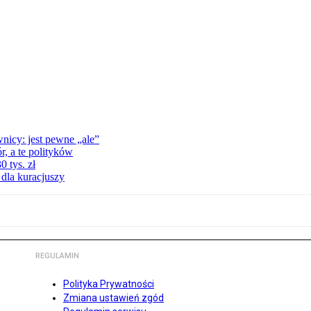
nicy: jest pewne „ale”
, a te polityków
 tys. zł
 dla kuracjuszy
REGULAMIN
Polityka Prywatności
Zmiana ustawień zgód