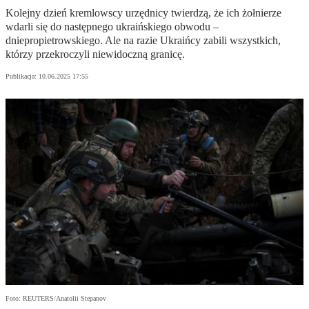
Kolejny dzień kremlowscy urzędnicy twierdzą, że ich żołnierze
wdarli się do następnego ukraińskiego obwodu –
dniepropietrowskiego. Ale na razie Ukraińcy zabili wszystkich,
którzy przekroczyli niewidoczną granicę.
Publikacja:
10.06.2025 17:55
Foto: REUTERS/Anatolii Stepanov