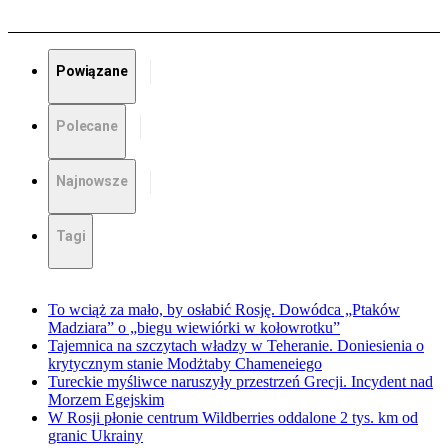
Powiązane
Polecane
Najnowsze
Tagi
To wciąż za mało, by osłabić Rosję. Dowódca „Ptaków
Madziara” o „biegu wiewiórki w kołowrotku”
Tajemnica na szczytach władzy w Teheranie. Doniesienia o
krytycznym stanie Modżtaby Chameneiego
Tureckie myśliwce naruszyły przestrzeń Grecji. Incydent nad
Morzem Egejskim
W Rosji płonie centrum Wildberries oddalone 2 tys. km od
granic Ukrainy