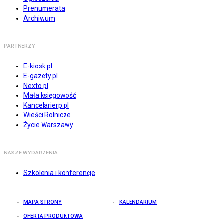
Prenumerata
Archiwum
PARTNERZY
E-kiosk.pl
E-gazety.pl
Nexto.pl
Mała księgowość
Kancelarierp.pl
Wieści Rolnicze
Życie Warszawy
NASZE WYDARZENIA
Szkolenia i konferencje
MAPA STRONY
KALENDARIUM
OFERTA PRODUKTOWA