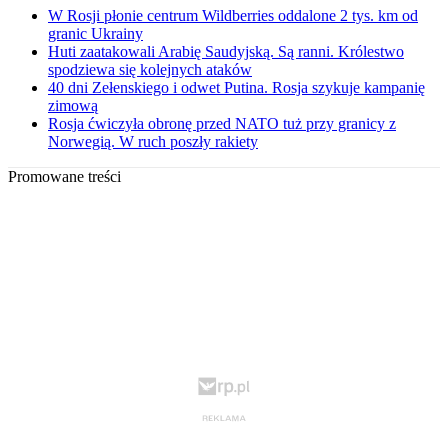
W Rosji płonie centrum Wildberries oddalone 2 tys. km od
granic Ukrainy
Huti zaatakowali Arabię Saudyjską. Są ranni. Królestwo
spodziewa się kolejnych ataków
40 dni Zełenskiego i odwet Putina. Rosja szykuje kampanię
zimową
Rosja ćwiczyła obronę przed NATO tuż przy granicy z
Norwegią. W ruch poszły rakiety
Promowane treści