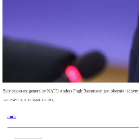
Były sekretarz generalny NATO Anders Fogh Rasmussen jest obecnie jedny
Foto: PAP/EPA, STEPHANIE LECOCQ
amk