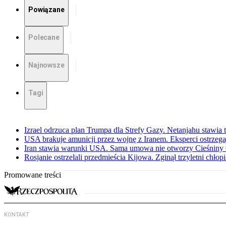
Powiązane
Polecane
Najnowsze
Tagi
Izrael odrzuca plan Trumpa dla Strefy Gazy. Netanjahu stawia
USA brakuje amunicji przez wojnę z Iranem. Eksperci ostrzega
Iran stawia warunki USA. Sama umowa nie otworzy Cieśnin
Rosjanie ostrzelali przedmieścia Kijowa. Zginął trzyletni chłop
Promowane treści
KONTAKT