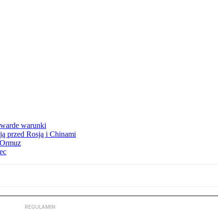
 twarde warunki
ją przed Rosją i Chinami
y Ormuz
iec
REGULAMIN