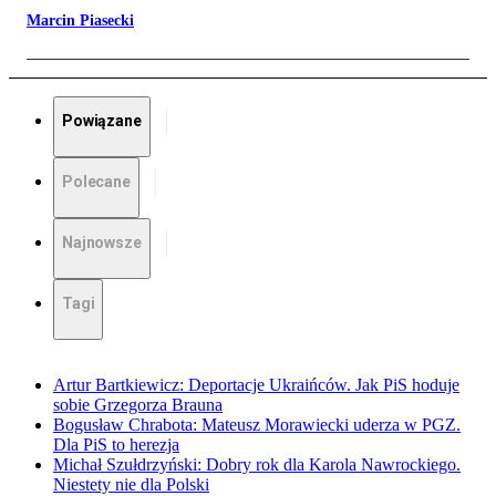
Marcin Piasecki
Powiązane
Polecane
Najnowsze
Tagi
Artur Bartkiewicz: Deportacje Ukraińców. Jak PiS hoduje
sobie Grzegorza Brauna
Bogusław Chrabota: Mateusz Morawiecki uderza w PGZ.
Dla PiS to herezja
Michał Szułdrzyński: Dobry rok dla Karola Nawrockiego.
Niestety nie dla Polski