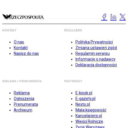
KONTAKT
REGULAMIN
O nas
Polityka Prywatności
Kontakt
Zmiana ustawień zgód
Napisz do nas
Regulamin serwisu
Informacje o nadawcy
Deklaracja dostępności
REKLAMA I PRENUMERATA
PARTNERZY
Reklama
E-kiosk.pl
Ogłoszenia
E-gazety.pl
Prenumerata
Nexto.pl
Archiwum
Mała księgowość
Kancelarierp.pl
Wieści Rolnicze
Życie Warszawy