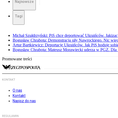
Najnowsze
Tagi
Michał Szułdrzyński: PiS chce deportować Ukraińców. Jakizacja
Bogusław Chrabota: Demonstracja siły Nawrockiego. Nic więc
Artur Bartkiewicz: Deportacje Ukraińców. Jak PiS hoduje sob
Bogusław Chrabota: Mateusz Morawiecki uderza w PGZ. Dla P
Promowane treści
KONTAKT
O nas
Kontakt
Napisz do nas
REGULAMIN