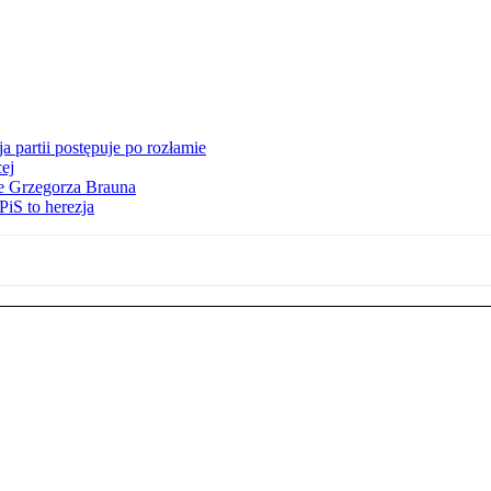
 partii postępuje po rozłamie
ej
ie Grzegorza Brauna
iS to herezja