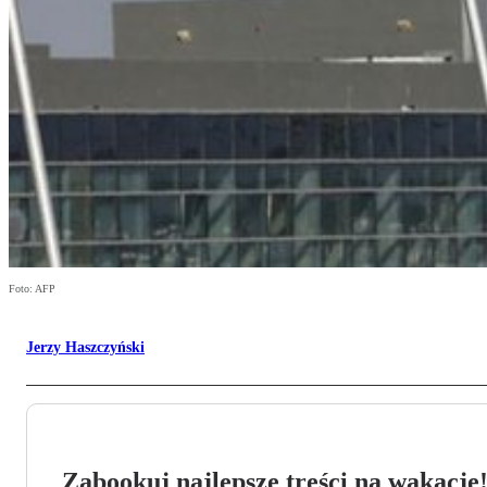
Foto: AFP
Jerzy Haszczyński
Zabookuj najlepsze treści na wakacje