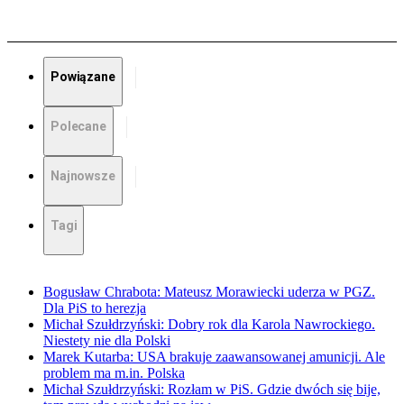
Powiązane
Polecane
Najnowsze
Tagi
Bogusław Chrabota: Mateusz Morawiecki uderza w PGZ.
Dla PiS to herezja
Michał Szułdrzyński: Dobry rok dla Karola Nawrockiego.
Niestety nie dla Polski
Marek Kutarba: USA brakuje zaawansowanej amunicji. Ale
problem ma m.in. Polska
Michał Szułdrzyński: Rozłam w PiS. Gdzie dwóch się bije,