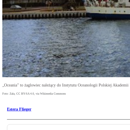
„Oceania” to żaglowiec należący do Instytutu Oceanologii Polskiej Akademii
Foto: Zala, CC BY-SA 4.0, via Wikimedia Commons
Estera Flieger