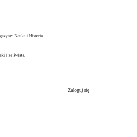
!
azyny: Nauka i Historia.
ki i ze świata.
Zaloguj się