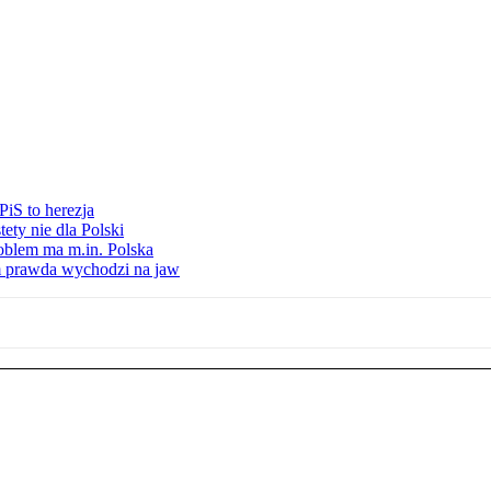
iS to herezja
ety nie dla Polski
oblem ma m.in. Polska
am prawda wychodzi na jaw