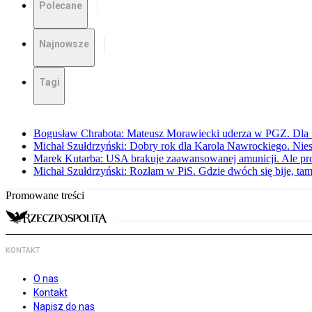
Polecane
Najnowsze
Tagi
Bogusław Chrabota: Mateusz Morawiecki uderza w PGZ. Dla P
Michał Szułdrzyński: Dobry rok dla Karola Nawrockiego. Niest
Marek Kutarba: USA brakuje zaawansowanej amunicji. Ale pr
Michał Szułdrzyński: Rozłam w PiS. Gdzie dwóch się bije, t
Promowane treści
KONTAKT
O nas
Kontakt
Napisz do nas