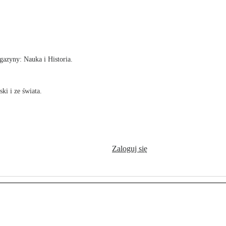
!
azyny: Nauka i Historia.
ki i ze świata.
Zaloguj się