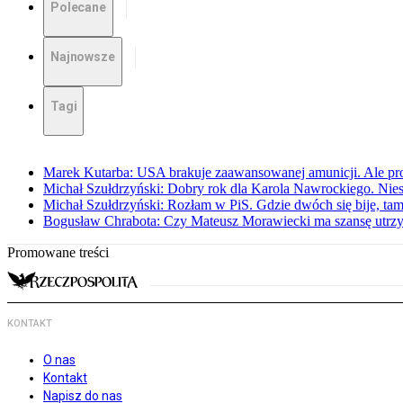
Polecane
Najnowsze
Tagi
Marek Kutarba: USA brakuje zaawansowanej amunicji. Ale pr
Michał Szułdrzyński: Dobry rok dla Karola Nawrockiego. Niest
Michał Szułdrzyński: Rozłam w PiS. Gdzie dwóch się bije, t
Bogusław Chrabota: Czy Mateusz Morawiecki ma szansę utrz
Promowane treści
KONTAKT
O nas
Kontakt
Napisz do nas