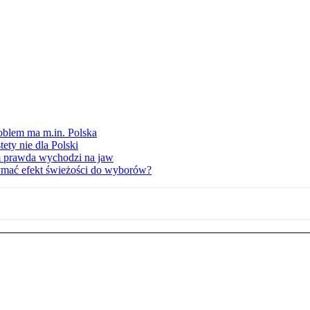
oblem ma m.in. Polska
ety nie dla Polski
am prawda wychodzi na jaw
ymać efekt świeżości do wyborów?