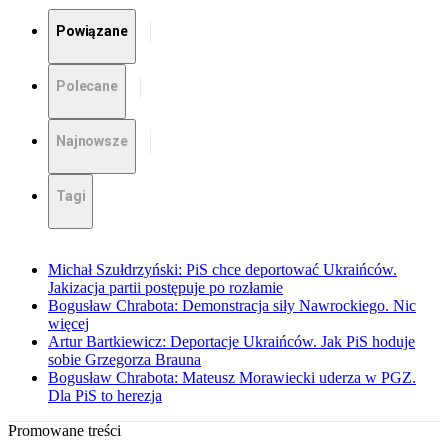
Powiązane
Polecane
Najnowsze
Tagi
Michał Szułdrzyński: PiS chce deportować Ukraińców.
Jakizacja partii postępuje po rozłamie
Bogusław Chrabota: Demonstracja siły Nawrockiego. Nic
więcej
Artur Bartkiewicz: Deportacje Ukraińców. Jak PiS hoduje
sobie Grzegorza Brauna
Bogusław Chrabota: Mateusz Morawiecki uderza w PGZ.
Dla PiS to herezja
Promowane treści