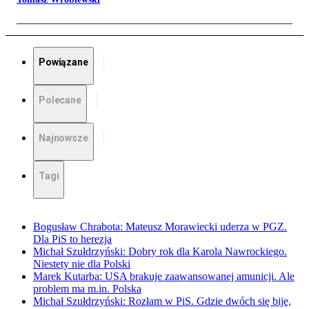
Powiązane
Polecane
Najnowsze
Tagi
Bogusław Chrabota: Mateusz Morawiecki uderza w PGZ.
Dla PiS to herezja
Michał Szułdrzyński: Dobry rok dla Karola Nawrockiego.
Niestety nie dla Polski
Marek Kutarba: USA brakuje zaawansowanej amunicji. Ale
problem ma m.in. Polska
Michał Szułdrzyński: Rozłam w PiS. Gdzie dwóch się bije,