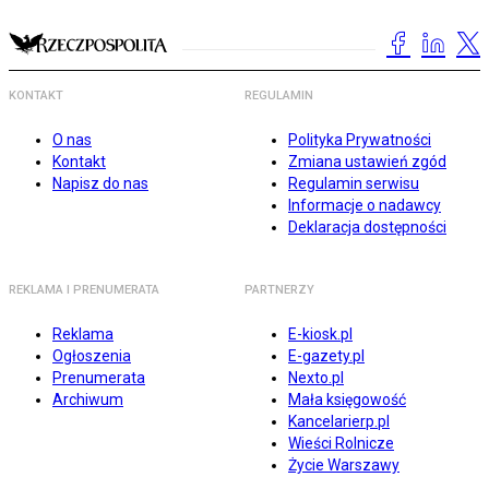
KONTAKT
REGULAMIN
O nas
Polityka Prywatności
Kontakt
Zmiana ustawień zgód
Napisz do nas
Regulamin serwisu
Informacje o nadawcy
Deklaracja dostępności
REKLAMA I PRENUMERATA
PARTNERZY
Reklama
E-kiosk.pl
Ogłoszenia
E-gazety.pl
Prenumerata
Nexto.pl
Archiwum
Mała księgowość
Kancelarierp.pl
Wieści Rolnicze
Życie Warszawy