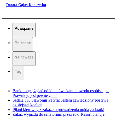
Dorota Gajos-Kaniewska
Powiązane
Polecane
Najnowsze
Tagi
Banki mogą żądać od klientów skanu dowodu osobistego.
Prawnicy: jest pewne „ale”
Sędzia TK Sławomir Patyra: Jestem zawiedziony postawą
dzisiejszej koalicji
Pijani kierowcy z zakazem prowadzenia pójdą za kratki
Zakaz wyjazdu do sanatorium przez rok. Resort planuje