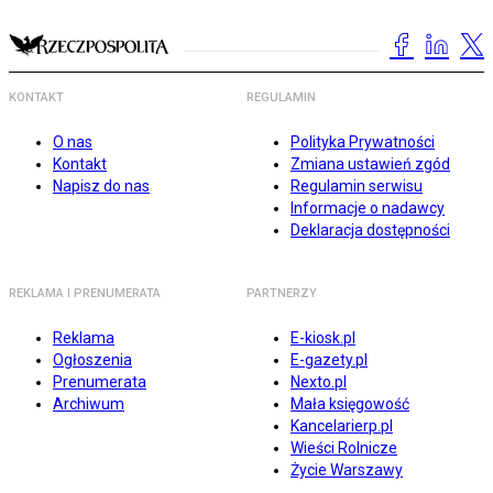
KONTAKT
REGULAMIN
O nas
Polityka Prywatności
Kontakt
Zmiana ustawień zgód
Napisz do nas
Regulamin serwisu
Informacje o nadawcy
Deklaracja dostępności
REKLAMA I PRENUMERATA
PARTNERZY
Reklama
E-kiosk.pl
Ogłoszenia
E-gazety.pl
Prenumerata
Nexto.pl
Archiwum
Mała księgowość
Kancelarierp.pl
Wieści Rolnicze
Życie Warszawy