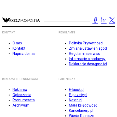
KONTAKT
REGULAMIN
O nas
Polityka Prywatności
Kontakt
Zmiana ustawień zgód
Napisz do nas
Regulamin serwisu
Informacje o nadawcy
Deklaracja dostępności
REKLAMA I PRENUMERATA
PARTNERZY
Reklama
E-kiosk.pl
Ogłoszenia
E-gazety.pl
Prenumerata
Nexto.pl
Archiwum
Mała księgowość
Kancelarierp.pl
Wieści Rolnicze