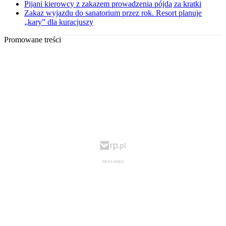
Pijani kierowcy z zakazem prowadzenia pójdą za kratki
Zakaz wyjazdu do sanatorium przez rok. Resort planuje
„kary” dla kuracjuszy
Promowane treści