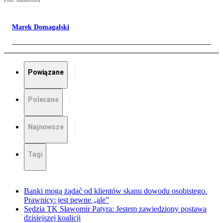
Foto: AdobeStock
Marek Domagalski
Powiązane
Polecane
Najnowsze
Tagi
Banki mogą żądać od klientów skanu dowodu osobistego.
Prawnicy: jest pewne „ale”
Sędzia TK Sławomir Patyra: Jestem zawiedziony postawą
dzisiejszej koalicji