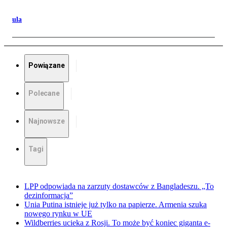
ula
Powiązane
Polecane
Najnowsze
Tagi
LPP odpowiada na zarzuty dostawców z Bangladeszu. „To
dezinformacja”
Unia Putina istnieje już tylko na papierze. Armenia szuka
nowego rynku w UE
Wildberries ucieka z Rosji. To może być koniec giganta e-