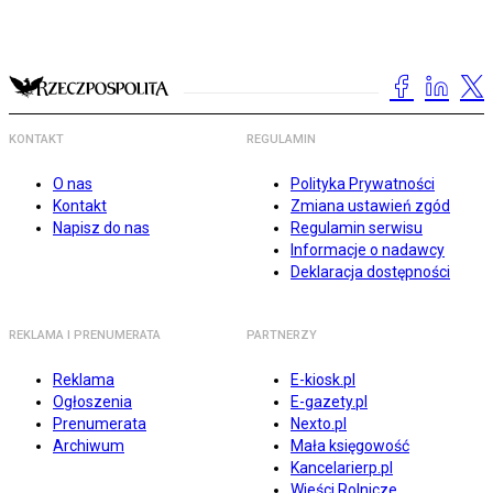
KONTAKT
REGULAMIN
O nas
Polityka Prywatności
Kontakt
Zmiana ustawień zgód
Napisz do nas
Regulamin serwisu
Informacje o nadawcy
Deklaracja dostępności
REKLAMA I PRENUMERATA
PARTNERZY
Reklama
E-kiosk.pl
Ogłoszenia
E-gazety.pl
Prenumerata
Nexto.pl
Archiwum
Mała księgowość
Kancelarierp.pl
Wieści Rolnicze