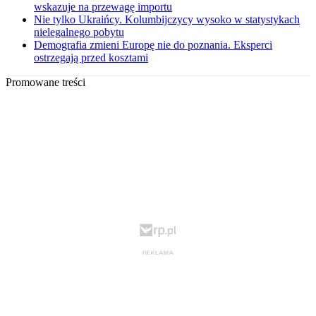
wskazuje na przewagę importu
Nie tylko Ukraińcy. Kolumbijczycy wysoko w statystykach
nielegalnego pobytu
Demografia zmieni Europę nie do poznania. Eksperci
ostrzegają przed kosztami
Promowane treści