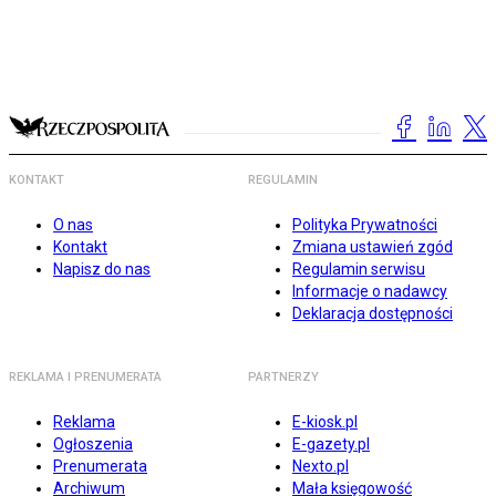
KONTAKT
REGULAMIN
O nas
Polityka Prywatności
Kontakt
Zmiana ustawień zgód
Napisz do nas
Regulamin serwisu
Informacje o nadawcy
Deklaracja dostępności
REKLAMA I PRENUMERATA
PARTNERZY
Reklama
E-kiosk.pl
Ogłoszenia
E-gazety.pl
Prenumerata
Nexto.pl
Archiwum
Mała księgowość