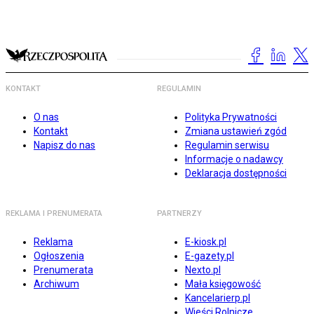
KONTAKT
REGULAMIN
O nas
Polityka Prywatności
Kontakt
Zmiana ustawień zgód
Napisz do nas
Regulamin serwisu
Informacje o nadawcy
Deklaracja dostępności
REKLAMA I PRENUMERATA
PARTNERZY
Reklama
E-kiosk.pl
Ogłoszenia
E-gazety.pl
Prenumerata
Nexto.pl
Archiwum
Mała księgowość
Kancelarierp.pl
Wieści Rolnicze