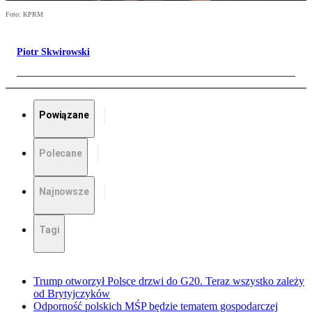
Foto: KPRM
Piotr Skwirowski
Powiązane
Polecane
Najnowsze
Tagi
Trump otworzył Polsce drzwi do G20. Teraz wszystko zależy
od Brytyjczyków
Odporność polskich MŚP będzie tematem gospodarczej