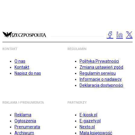
KONTAKT
REGULAMIN
O nas
Polityka Prywatności
Kontakt
Zmiana ustawień zgód
Napisz do nas
Regulamin serwisu
Informacje o nadawcy
Deklaracja dostępności
REKLAMA I PRENUMERATA
PARTNERZY
Reklama
E-kiosk.pl
Ogłoszenia
E-gazety.pl
Prenumerata
Nexto.pl
Archiwum
Mała księgowość