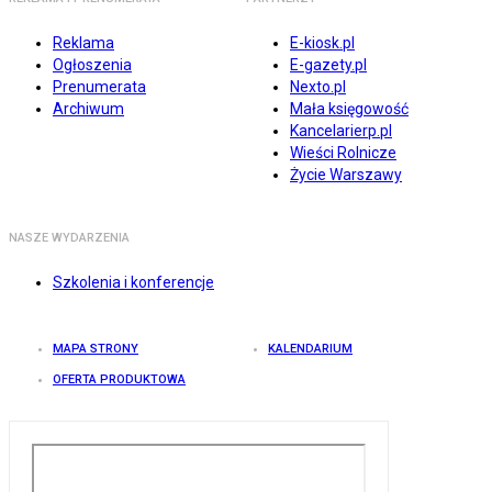
Reklama
E-kiosk.pl
Ogłoszenia
E-gazety.pl
Prenumerata
Nexto.pl
Archiwum
Mała księgowość
Kancelarierp.pl
Wieści Rolnicze
Życie Warszawy
NASZE WYDARZENIA
Szkolenia i konferencje
MAPA STRONY
KALENDARIUM
OFERTA PRODUKTOWA