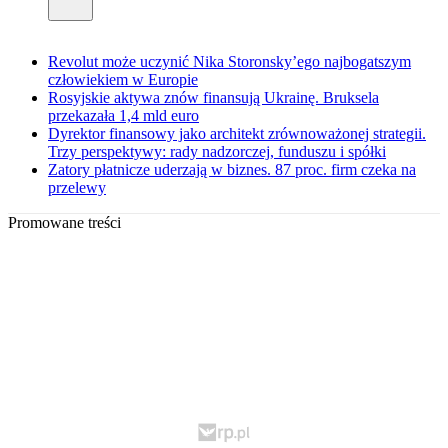
Revolut może uczynić Nika Storonsky’ego najbogatszym
człowiekiem w Europie
Rosyjskie aktywa znów finansują Ukrainę. Bruksela
przekazała 1,4 mld euro
Dyrektor finansowy jako architekt zrównoważonej strategii.
Trzy perspektywy: rady nadzorczej, funduszu i spółki
Zatory płatnicze uderzają w biznes. 87 proc. firm czeka na
przelewy
Promowane treści