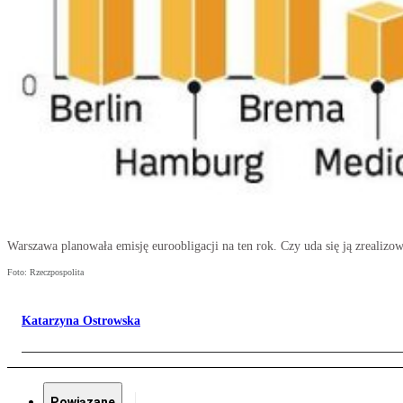
Warszawa planowała emisję euroobligacji na ten rok. Czy uda się ją zrealizo
Foto: Rzeczpospolita
Katarzyna Ostrowska
Powiązane