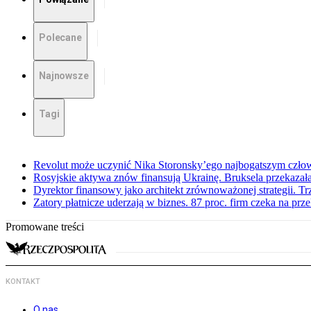
Polecane
Najnowsze
Tagi
Revolut może uczynić Nika Storonsky’ego najbogatszym czło
Rosyjskie aktywa znów finansują Ukrainę. Bruksela przekazała
Dyrektor finansowy jako architekt zrównoważonej strategii. Tr
Zatory płatnicze uderzają w biznes. 87 proc. firm czeka na prz
Promowane treści
KONTAKT
O nas