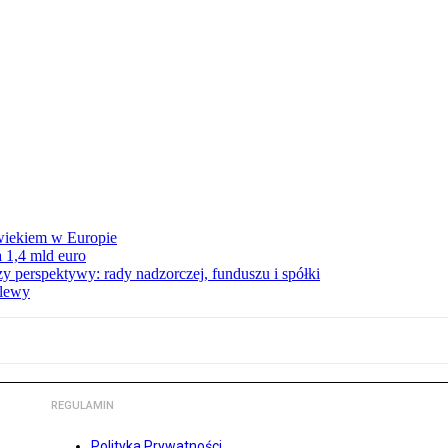
wiekiem w Europie
 1,4 mld euro
zy perspektywy: rady nadzorczej, funduszu i spółki
elewy
REGULAMIN
Polityka Prywatności