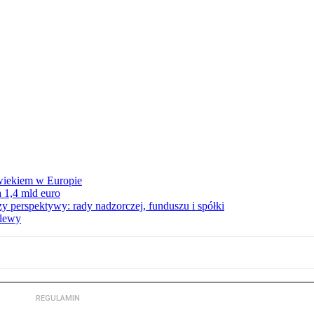
wiekiem w Europie
 1,4 mld euro
zy perspektywy: rady nadzorczej, funduszu i spółki
elewy
REGULAMIN