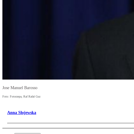
Jose Manuel Barosso
Foto: Fotorzepa, Raf Rafał Guz
Anna Słojewska