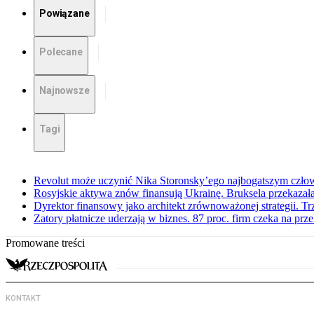
Powiązane
Polecane
Najnowsze
Tagi
Revolut może uczynić Nika Storonsky’ego najbogatszym czło
Rosyjskie aktywa znów finansują Ukrainę. Bruksela przekazała
Dyrektor finansowy jako architekt zrównoważonej strategii. Tr
Zatory płatnicze uderzają w biznes. 87 proc. firm czeka na prz
Promowane treści
KONTAKT