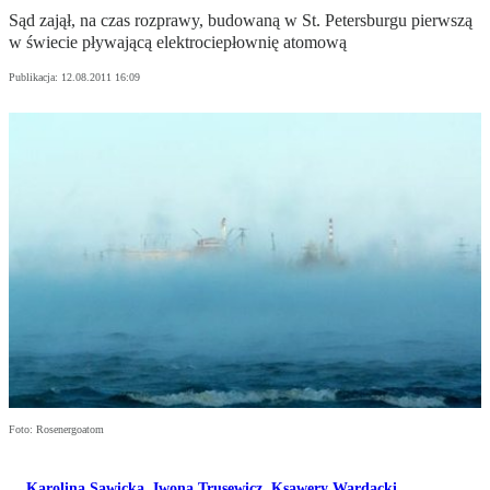
Sąd zajął, na czas rozprawy, budowaną w St. Petersburgu pierwszą
w świecie pływającą elektrociepłownię atomową
Publikacja:
12.08.2011 16:09
Foto: Rosenergoatom
Karolina Sawicka
,
Iwona Trusewicz
,
Ksawery Wardacki