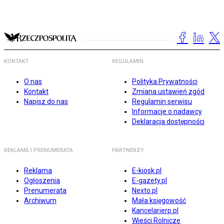
KONTAKT
REGULAMIN
O nas
Polityka Prywatności
Kontakt
Zmiana ustawień zgód
Napisz do nas
Regulamin serwisu
Informacje o nadawcy
Deklaracja dostępności
REKLAMA I PRENUMERATA
PARTNERZY
Reklama
E-kiosk.pl
Ogłoszenia
E-gazety.pl
Prenumerata
Nexto.pl
Archiwum
Mała księgowość
Kancelarierp.pl
Wieści Rolnicze