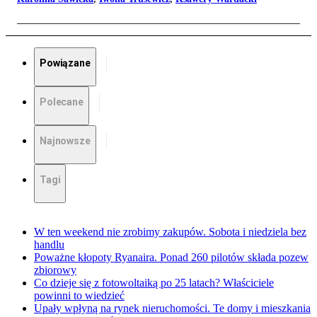
Powiązane
Polecane
Najnowsze
Tagi
W ten weekend nie zrobimy zakupów. Sobota i niedziela bez
handlu
Poważne kłopoty Ryanaira. Ponad 260 pilotów składa pozew
zbiorowy
Co dzieje się z fotowoltaiką po 25 latach? Właściciele
powinni to wiedzieć
Upały wpłyną na rynek nieruchomości. Te domy i mieszkania