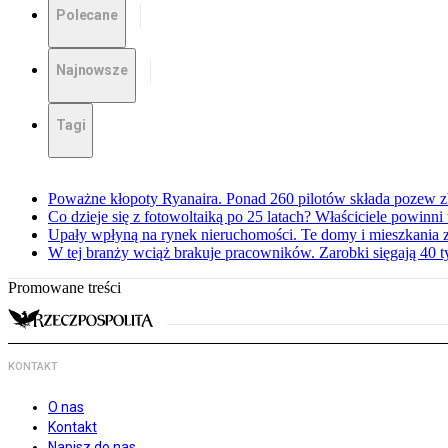
Polecane
Najnowsze
Tagi
Poważne kłopoty Ryanaira. Ponad 260 pilotów składa pozew 
Co dzieje się z fotowoltaiką po 25 latach? Właściciele powinni
Upały wpłyną na rynek nieruchomości. Te domy i mieszkania z
W tej branży wciąż brakuje pracowników. Zarobki sięgają 40 ty
Promowane treści
KONTAKT
O nas
Kontakt
Napisz do nas