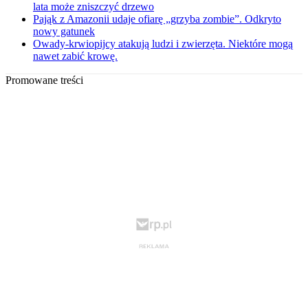
lata może zniszczyć drzewo
Pająk z Amazonii udaje ofiarę „grzyba zombie”. Odkryto
nowy gatunek
Owady-krwiopijcy atakują ludzi i zwierzęta. Niektóre mogą
nawet zabić krowę.
Promowane treści