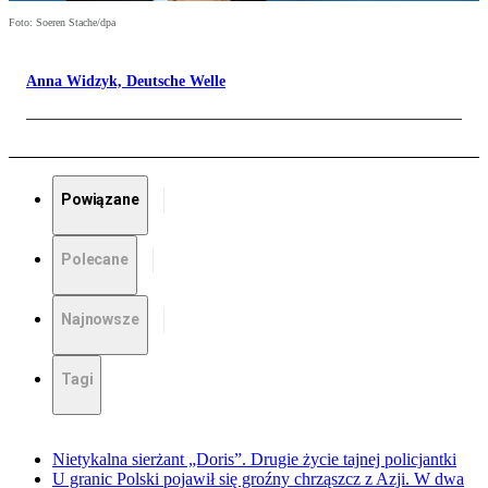
Foto: Soeren Stache/dpa
Anna Widzyk, Deutsche Welle
Powiązane
Polecane
Najnowsze
Tagi
Nietykalna sierżant „Doris”. Drugie życie tajnej policjantki
U granic Polski pojawił się groźny chrząszcz z Azji. W dwa