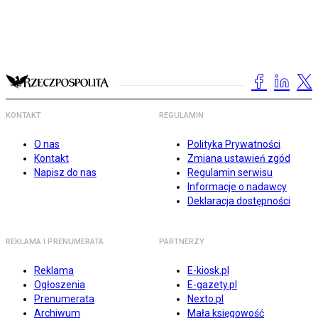
KONTAKT
REGULAMIN
O nas
Polityka Prywatności
Kontakt
Zmiana ustawień zgód
Napisz do nas
Regulamin serwisu
Informacje o nadawcy
Deklaracja dostępności
REKLAMA I PRENUMERATA
PARTNERZY
Reklama
E-kiosk.pl
Ogłoszenia
E-gazety.pl
Prenumerata
Nexto.pl
Archiwum
Mała księgowość