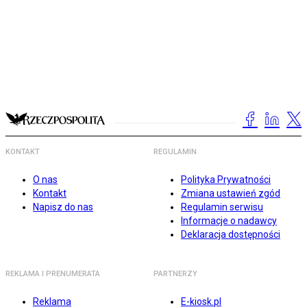
KONTAKT
REGULAMIN
O nas
Polityka Prywatności
Kontakt
Zmiana ustawień zgód
Napisz do nas
Regulamin serwisu
Informacje o nadawcy
Deklaracja dostępności
REKLAMA I PRENUMERATA
PARTNERZY
Reklama
E-kiosk.pl