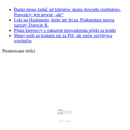
Banki mogą żądać od klientów skanu dowodu osobistego.
Prawnicy: jest pewne „ale”
Leki na Hashimoto, które nie leczą. Prokuratura stawia
zarzuty Dorocie R.
Pijani kierowcy z zakazem prowadzenia pójdą za kratki
Mniej osób za kratami niż za PiS, ale znów przybywa
więźniów
Promowane treści