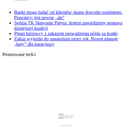
Banki mogą żądać od klientów skanu dowodu osobistego.
Prawnicy: jest pewne „ale”
Sędzia TK Sławomir Patyra: Jestem zawiedziony postawą
dzisiejszej koalicji
Pijani kierowcy z zakazem prowadzenia pójdą za kratki
Zakaz wyjazdu do sanatorium przez rok. Resort planuje
„kary” dla kuracjuszy
Promowane treści