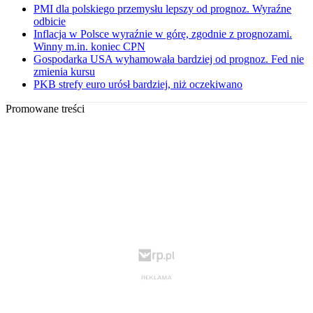
PMI dla polskiego przemysłu lepszy od prognoz. Wyraźne
odbicie
Inflacja w Polsce wyraźnie w górę, zgodnie z prognozami.
Winny m.in. koniec CPN
Gospodarka USA wyhamowała bardziej od prognoz. Fed nie
zmienia kursu
PKB strefy euro urósł bardziej, niż oczekiwano
Promowane treści