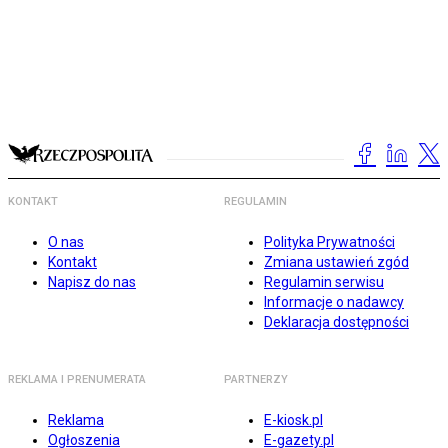
KONTAKT
REGULAMIN
O nas
Polityka Prywatności
Kontakt
Zmiana ustawień zgód
Napisz do nas
Regulamin serwisu
Informacje o nadawcy
Deklaracja dostępności
REKLAMA I PRENUMERATA
PARTNERZY
Reklama
E-kiosk.pl
Ogłoszenia
E-gazety.pl