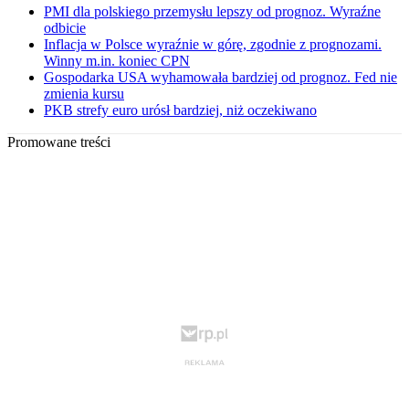
PMI dla polskiego przemysłu lepszy od prognoz. Wyraźne
odbicie
Inflacja w Polsce wyraźnie w górę, zgodnie z prognozami.
Winny m.in. koniec CPN
Gospodarka USA wyhamowała bardziej od prognoz. Fed nie
zmienia kursu
PKB strefy euro urósł bardziej, niż oczekiwano
Promowane treści