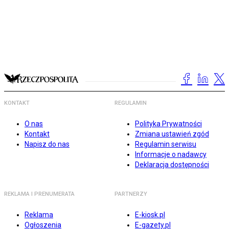
KONTAKT
REGULAMIN
O nas
Polityka Prywatności
Kontakt
Zmiana ustawień zgód
Napisz do nas
Regulamin serwisu
Informacje o nadawcy
Deklaracja dostępności
REKLAMA I PRENUMERATA
PARTNERZY
Reklama
E-kiosk.pl
Ogłoszenia
E-gazety.pl