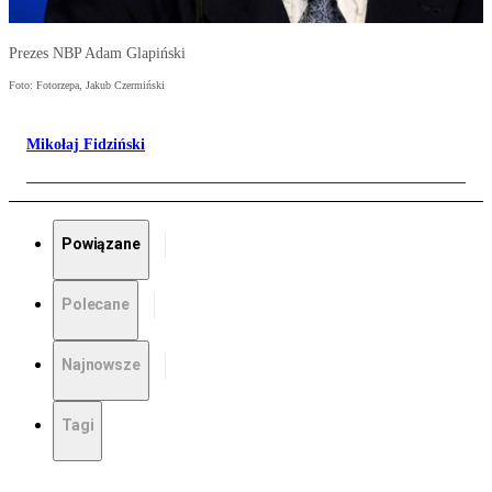
Prezes NBP Adam Glapiński
Foto: Fotorzepa, Jakub Czermiński
Mikołaj Fidziński
Powiązane
Polecane
Najnowsze
Tagi