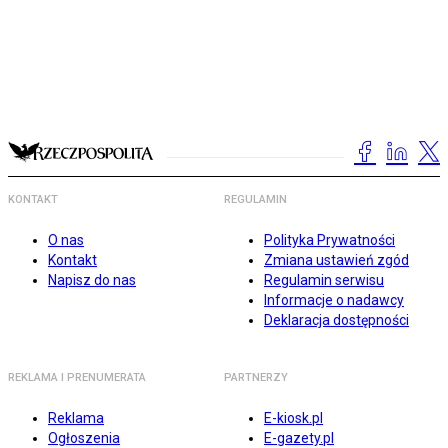
KONTAKT
REGULAMIN
O nas
Polityka Prywatności
Kontakt
Zmiana ustawień zgód
Napisz do nas
Regulamin serwisu
Informacje o nadawcy
Deklaracja dostępności
REKLAMA I PRENUMERATA
PARTNERZY
Reklama
E-kiosk.pl
Ogłoszenia
E-gazety.pl