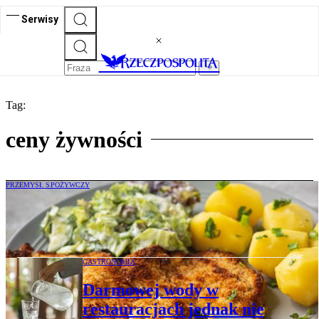
Serwisy
Tag:
ceny żywności
PRZEMYSŁ SPOŻYWCZY
Mięso musi być na talerzu. Tylko garstka
Polaków w ogóle go nie jada
GASTRONOMIA
Darmowej wody w
restauracjach jednak nie