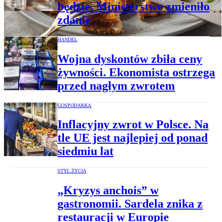
będzie. Ministerstwo zmieniło
zdanie
HANDEL
Wojna dyskontów zbiła ceny
żywności. Ekonomista ostrzega
przed nagłym zwrotem
GOSPODARKA
Inflacyjny zwrot w Polsce. Na
tle UE jest najlepiej od ponad
siedmiu lat
STYL ŻYCIA
„Kryzys anchois” w
gastronomii. Sardela znika z
restauracji w Europie