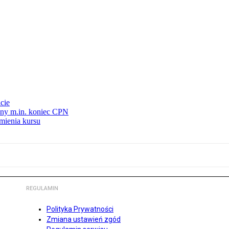
cie
nny m.in. koniec CPN
mienia kursu
REGULAMIN
Polityka Prywatności
Zmiana ustawień zgód