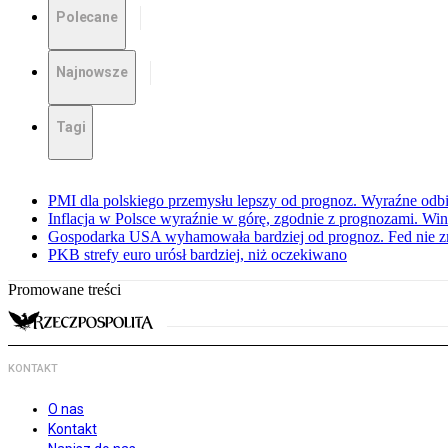
Polecane
Najnowsze
Tagi
PMI dla polskiego przemysłu lepszy od prognoz. Wyraźne odbi
Inflacja w Polsce wyraźnie w górę, zgodnie z prognozami. Wi
Gospodarka USA wyhamowała bardziej od prognoz. Fed nie z
PKB strefy euro urósł bardziej, niż oczekiwano
Promowane treści
KONTAKT
O nas
Kontakt