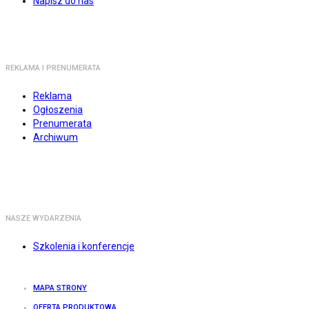
Napisz do nas
REKLAMA I PRENUMERATA
Reklama
Ogłoszenia
Prenumerata
Archiwum
NASZE WYDARZENIA
Szkolenia i konferencje
MAPA STRONY
OFERTA PRODUKTOWA