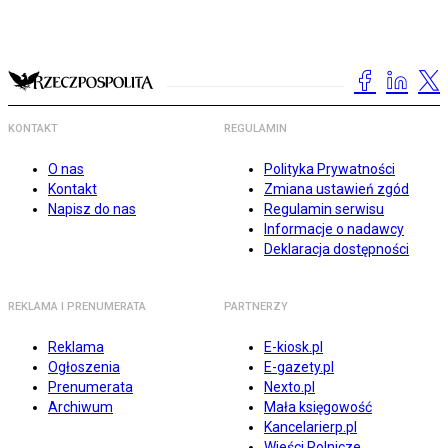
KONTAKT
REGULAMIN
O nas
Polityka Prywatności
Kontakt
Zmiana ustawień zgód
Napisz do nas
Regulamin serwisu
Informacje o nadawcy
Deklaracja dostępności
REKLAMA I PRENUMERATA
PARTNERZY
Reklama
E-kiosk.pl
Ogłoszenia
E-gazety.pl
Prenumerata
Nexto.pl
Archiwum
Mała księgowość
Kancelarierp.pl
Wieści Rolnicze