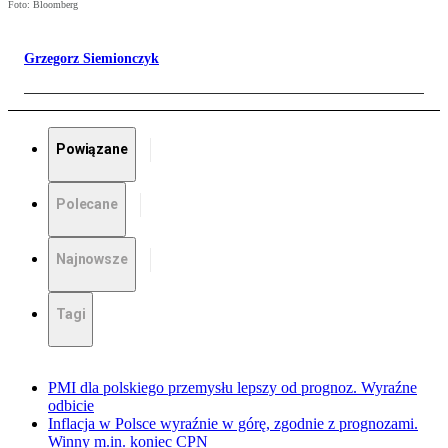
Foto: Bloomberg
Grzegorz Siemionczyk
Powiązane
Polecane
Najnowsze
Tagi
PMI dla polskiego przemysłu lepszy od prognoz. Wyraźne
odbicie
Inflacja w Polsce wyraźnie w górę, zgodnie z prognozami.
Winny m.in. koniec CPN