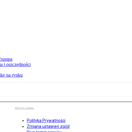
 Trumpa
a i oszczędności
kę na rynku
REGULAMIN
Polityka Prywatności
Zmiana ustawień zgód