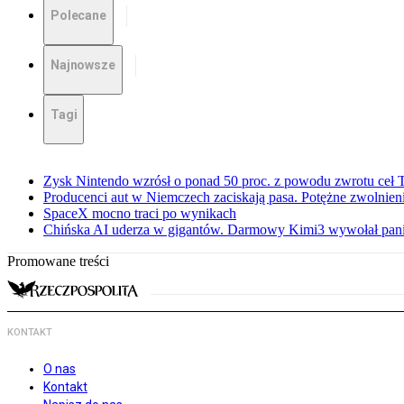
Polecane
Najnowsze
Tagi
Zysk Nintendo wzrósł o ponad 50 proc. z powodu zwrotu ceł
Producenci aut w Niemczech zaciskają pasa. Potężne zwolnieni
SpaceX mocno traci po wynikach
Chińska AI uderza w gigantów. Darmowy Kimi3 wywołał pani
Promowane treści
KONTAKT
O nas
Kontakt