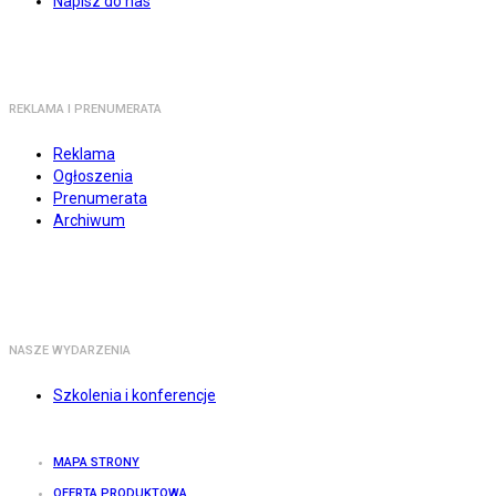
Napisz do nas
REKLAMA I PRENUMERATA
Reklama
Ogłoszenia
Prenumerata
Archiwum
NASZE WYDARZENIA
Szkolenia i konferencje
MAPA STRONY
OFERTA PRODUKTOWA