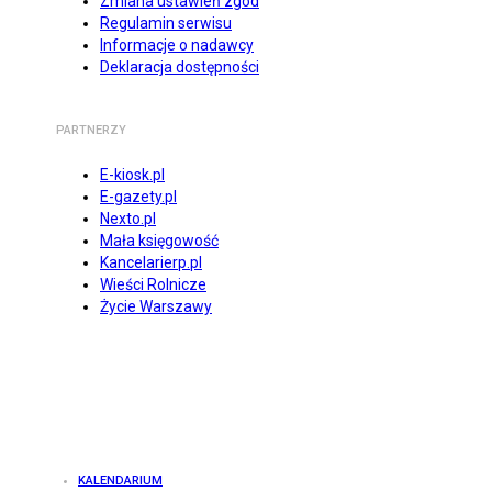
Zmiana ustawień zgód
Regulamin serwisu
Informacje o nadawcy
Deklaracja dostępności
PARTNERZY
E-kiosk.pl
E-gazety.pl
Nexto.pl
Mała księgowość
Kancelarierp.pl
Wieści Rolnicze
Życie Warszawy
KALENDARIUM