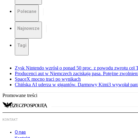
Polecane
Najnowsze
Tagi
Zysk Nintendo wzrósł o ponad 50 proc. z powodu zwrotu ceł
Producenci aut w Niemczech zaciskają pasa. Potężne zwolnieni
SpaceX mocno traci po wynikach
Chińska AI uderza w gigantów. Darmowy Kimi3 wywołał pani
Promowane treści
KONTAKT
O nas