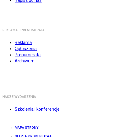
Napisz do nas
REKLAMA I PRENUMERATA
Reklama
Ogłoszenia
Prenumerata
Archiwum
NASZE WYDARZENIA
Szkolenia i konferencje
MAPA STRONY
OFERTA PRODUKTOWA