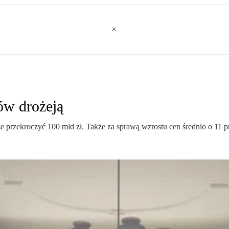
ów drożeją
zekroczyć 100 mld zł. Także za sprawą wzrostu cen średnio o 11 pro