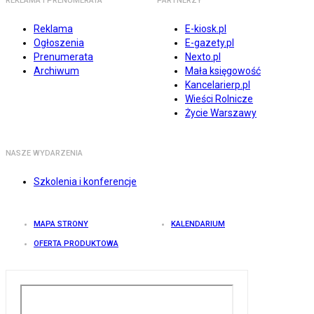
REKLAMA I PRENUMERATA
PARTNERZY
Reklama
E-kiosk.pl
Ogłoszenia
E-gazety.pl
Prenumerata
Nexto.pl
Archiwum
Mała księgowość
Kancelarierp.pl
Wieści Rolnicze
Życie Warszawy
NASZE WYDARZENIA
Szkolenia i konferencje
MAPA STRONY
KALENDARIUM
OFERTA PRODUKTOWA