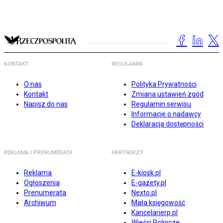
KONTAKT
REGULAMIN
O nas
Polityka Prywatności
Kontakt
Zmiana ustawień zgód
Napisz do nas
Regulamin serwisu
Informacje o nadawcy
Deklaracja dostępności
REKLAMA I PRENUMERATA
PARTNERZY
Reklama
E-kiosk.pl
Ogłoszenia
E-gazety.pl
Prenumerata
Nexto.pl
Archiwum
Mała księgowość
Kancelarierp.pl
Wieści Rolnicze