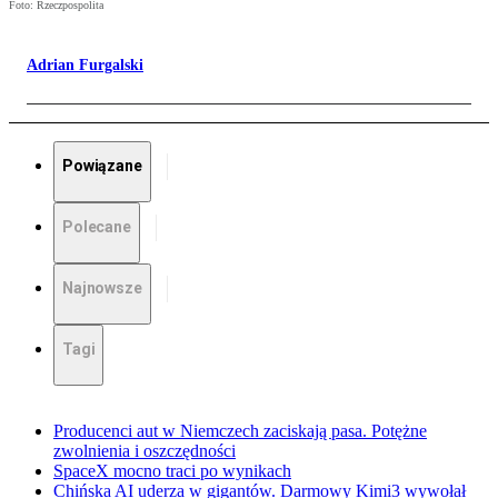
Foto: Rzeczpospolita
Adrian Furgalski
Powiązane
Polecane
Najnowsze
Tagi
Producenci aut w Niemczech zaciskają pasa. Potężne
zwolnienia i oszczędności
SpaceX mocno traci po wynikach
Chińska AI uderza w gigantów. Darmowy Kimi3 wywołał