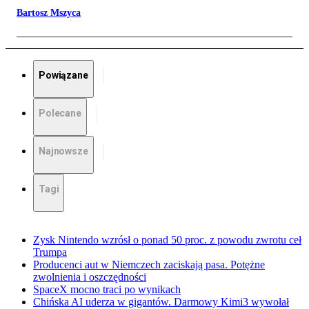
Bartosz Mszyca
Powiązane
Polecane
Najnowsze
Tagi
Zysk Nintendo wzrósł o ponad 50 proc. z powodu zwrotu ceł
Trumpa
Producenci aut w Niemczech zaciskają pasa. Potężne
zwolnienia i oszczędności
SpaceX mocno traci po wynikach
Chińska AI uderza w gigantów. Darmowy Kimi3 wywołał