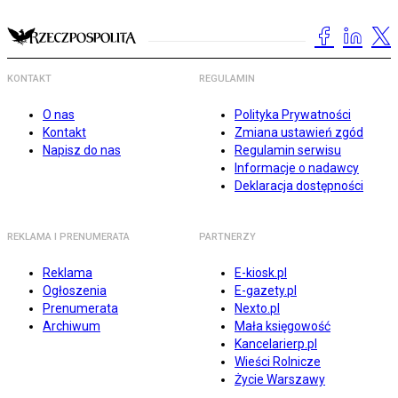
KONTAKT
REGULAMIN
O nas
Polityka Prywatności
Kontakt
Zmiana ustawień zgód
Napisz do nas
Regulamin serwisu
Informacje o nadawcy
Deklaracja dostępności
REKLAMA I PRENUMERATA
PARTNERZY
Reklama
E-kiosk.pl
Ogłoszenia
E-gazety.pl
Prenumerata
Nexto.pl
Archiwum
Mała księgowość
Kancelarierp.pl
Wieści Rolnicze
Życie Warszawy