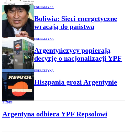
ENERGETYKA
Boliwia: Sieci energetyczne
wracają do państwa
ENERGETYKA
Argentyńczycy popierają
decyzję o nacjonalizacji YPF
ENERGETYKA
Hiszpania grozi Argentynie
BIZNES
Argentyna odbiera YPF Repsolowi