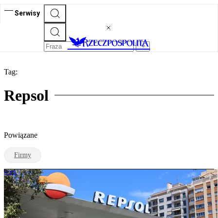
Serwisy
Tag:
Repsol
Powiązane
Firmy
ROPA
Największy hiszpański koncern naftowy
chce inwestować w Wenezueli