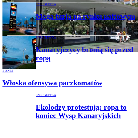
ENERGETYKA
Mega fuzja na rynku naftowym
ENERGETYKA
Kanaryjczycy bronią się przed
ropą
BIZNES
Włoska ofensywa paczkomatów
ENERGETYKA
Ekolodzy protestują: ropa to
koniec Wysp Kanaryjskich