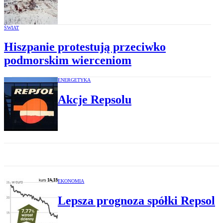
ŚWIAT
Hiszpanie protestują przeciwko
podmorskim wierceniom
ENERGETYKA
Akcje Repsolu
EKONOMIA
Lepsza prognoza spółki Repsol