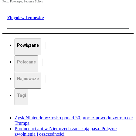
Foto: Fotorzepa, Seweryn Sołtys
Zbigniew Lentowicz
Powiązane
Polecane
Najnowsze
Tagi
Zysk Nintendo wzrósł o ponad 50 proc. z powodu zwrotu ceł
Trumpa
Producenci aut w Niemczech zaciskają pasa. Potężne
zwolnienia i oszczędności