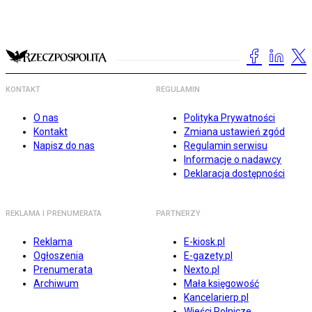
KONTAKT
REGULAMIN
O nas
Polityka Prywatności
Kontakt
Zmiana ustawień zgód
Napisz do nas
Regulamin serwisu
Informacje o nadawcy
Deklaracja dostępności
REKLAMA I PRENUMERATA
PARTNERZY
Reklama
E-kiosk.pl
Ogłoszenia
E-gazety.pl
Prenumerata
Nexto.pl
Archiwum
Mała księgowość
Kancelarierp.pl
Wieści Rolnicze