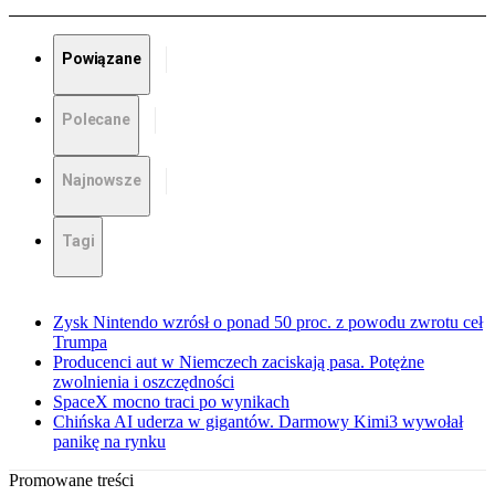
Powiązane
Polecane
Najnowsze
Tagi
Zysk Nintendo wzrósł o ponad 50 proc. z powodu zwrotu ceł
Trumpa
Producenci aut w Niemczech zaciskają pasa. Potężne
zwolnienia i oszczędności
SpaceX mocno traci po wynikach
Chińska AI uderza w gigantów. Darmowy Kimi3 wywołał
panikę na rynku
Promowane treści