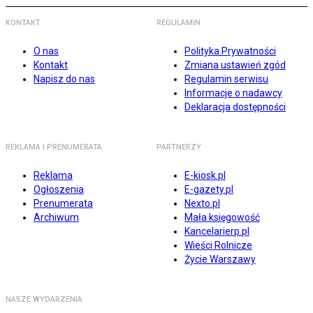
KONTAKT
REGULAMIN
O nas
Polityka Prywatności
Kontakt
Zmiana ustawień zgód
Napisz do nas
Regulamin serwisu
Informacje o nadawcy
Deklaracja dostępności
REKLAMA I PRENUMERATA
PARTNERZY
Reklama
E-kiosk.pl
Ogłoszenia
E-gazety.pl
Prenumerata
Nexto.pl
Archiwum
Mała księgowość
Kancelarierp.pl
Wieści Rolnicze
Życie Warszawy
NASZE WYDARZENIA